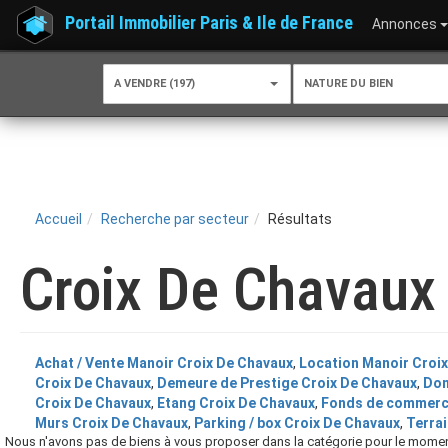
Portail Immobilier Paris & Ile de France
Annonces
A VENDRE (197)
NATURE DU BIEN
Accueil
Recherche par secteur
Résultats
Croix De Chavaux
Achat / Vente Manoir Croix De Chavaux
,
Location Manoir Croi
Croix De Chavaux
,
Demeure de Prestige Croix De Chavaux
,
Dom
Croix De Chavaux
,
Etang Croix De Chavaux
,
Fonds de commerc
Murs Croix De Chavaux
,
Parking / box Croix De Chavaux
,
Terrai
Nous n'avons pas de biens à vous proposer dans la catégorie pour le moment 