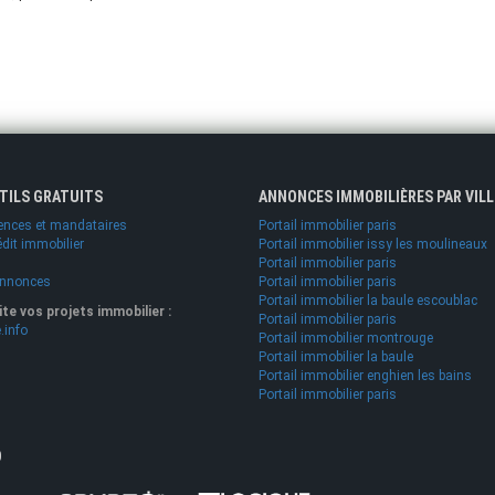
UTILS GRATUITS
ANNONCES IMMOBILIÈRES PAR VILL
ences et mandataires
Portail immobilier paris
édit immobilier
Portail immobilier issy les moulineaux
Portail immobilier paris
annonces
Portail immobilier paris
Portail immobilier la baule escoublac
lite vos projets immobilier :
Portail immobilier paris
.info
Portail immobilier montrouge
Portail immobilier la baule
Portail immobilier enghien les bains
Portail immobilier paris
O