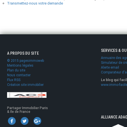
Transmettez-nous votre demande
SERVICES & O
A PROPOS DU SITE
Annuaire des ag
© 2015 pagesimmoweb
Simulateur de cr
Mentions légales
Alerte email
Plan du site
Comparateur d'
Nous contacter
Flux RSS
Le blog qui faci
Création site immobilier
www.immo-facile
Partager Immobilier Paris
& Ile de France
ALLIANCE ADA