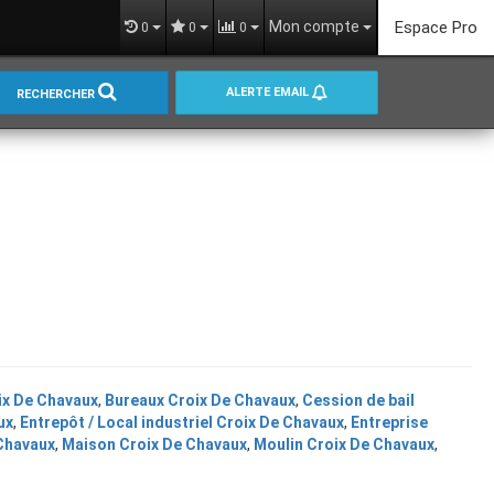
Mon compte
Espace Pro
0
0
0
ALERTE EMAIL
RECHERCHER
ix De Chavaux
,
Bureaux Croix De Chavaux
,
Cession de bail
ux
,
Entrepôt / Local industriel Croix De Chavaux
,
Entreprise
Chavaux
,
Maison Croix De Chavaux
,
Moulin Croix De Chavaux
,