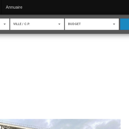
Annuaire
VILLE / C.P.
BUDGET