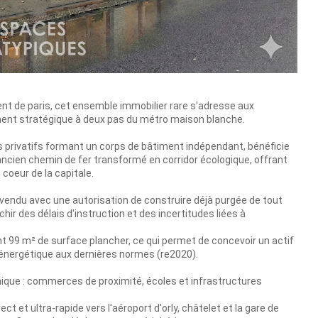
t de paris, cet ensemble immobilier rare s'adresse aux
ment stratégique à deux pas du métro maison blanche.
privatifs formant un corps de bâtiment indépendant, bénéficie
et ancien chemin de fer transformé en corridor écologique, offrant
 coeur de la capitale.
t vendu avec une autorisation de construire déjà purgée de tout
ir des délais d'instruction et des incertitudes liées à
ant 99 m² de surface plancher, ce qui permet de concevoir un actif
énergétique aux dernières normes (re2020).
namique : commerces de proximité, écoles et infrastructures
ct et ultra-rapide vers l'aéroport d'orly, châtelet et la gare de