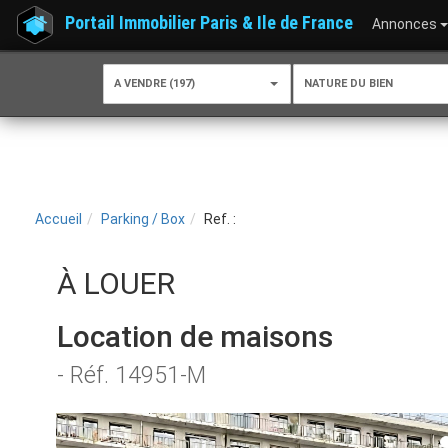
Portail Immobilier Paris & Ile de France
Annonces
A VENDRE (197)
NATURE DU BIEN
Accueil
Parking / Box
Ref. :
À LOUER
Location de maisons
- Réf. 14951-M