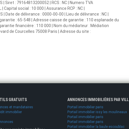
IS | Siret : 79164813200052 | RCS : NC | Numero TVA
 Capital social : 10 000 | Assurance RCP : NC |
| Date de délivrance : 0000-00-00 | Lieu de délivrance : NC |
 garantie : 65-548 | Adresse caisse de garantie : 110 esplanade du
arantie financière : 110 000 | Nom du médiateur : Médiation
rd de Courcelles 75008 Paris | Adresse du site :
UTILS GRATUITS
ANNONCES IMMOBILIÈRES PAR VILL
ences et mandataires
Portail immobilier paris
édit immobilier
Portail immobilier issy les moulineaux
Portail immobilier paris
annonces
Portail immobilier paris
Portail immobilier la baule escoublac