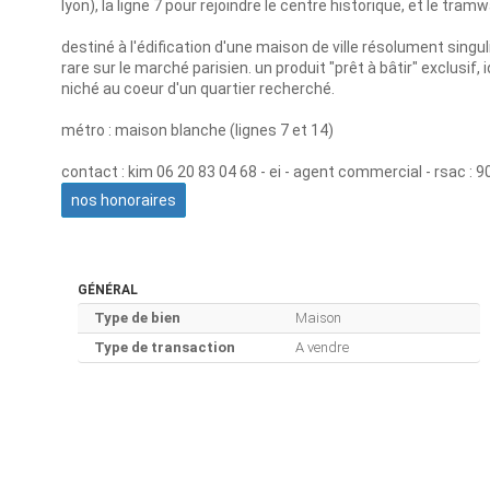
lyon), la ligne 7 pour rejoindre le centre historique, et le tr
destiné à l'édification d'une maison de ville résolument singu
rare sur le marché parisien. un produit "prêt à bâtir" exclusif
niché au coeur d'un quartier recherché.
métro : maison blanche (lignes 7 et 14)
contact : kim 06 20 83 04 68 - ei - agent commercial - rsac : 9
nos honoraires
GÉNÉRAL
Type de bien
Maison
Type de transaction
A vendre