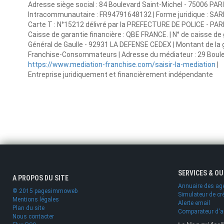
Adresse siège social : 84 Boulevard Saint-Michel - 75006 PAR
Intracommunautaire : FR94791648132 | Forme juridique : SARL |
Carte T : N°15212 délivré par la PREFECTURE DE POLICE - PARIS 
Caisse de garantie financière : QBE FRANCE. | N° de caisse de
Général de Gaulle - 92931 LA DEFENSE CEDEX | Montant de la g
Franchise-Consommateurs | Adresse du médiateur : 29 Bouleva
https://www.mediation-franchise.com/saisir-la-mediation
|
Entreprise juridiquement et financièrement indépendante
SERVICES & O
A PROPOS DU SITE
Annuaire des ag
© 2015 pagesimmoweb
Simulateur de cr
Mentions légales
Alerte email
Plan du site
Comparateur d'
Nous contacter