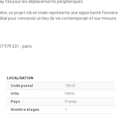
amway t3a pour les déplacements périphériques.
lière, ce projet clé en main représente une opportunité foncière
, idéal pour concevoir un lieu de vie contemporain et sur mesure,
07 979 231 - paris
LOCALISATION
Code postal
75013
Ville
PARIS
Pays
France
Nombre étages
1