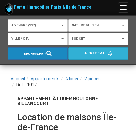
Portail Immobilier Paris & Ile de France
Menu
A VENDRE (197)
NATURE DU BIEN
VILLE / C.P.
BUDGET
ALERTE EMAIL
RECHERCHER
Accueil
Appartements
A louer
2 pièces
Ref. : 1017
APPARTEMENT À LOUER BOULOGNE
BILLANCOURT
Location de maisons Ïle-
de-France