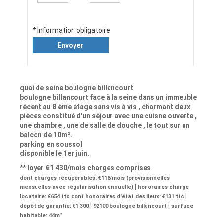
* Information obligatoire
Envoyer
quai de seine boulogne billancourt
boulogne billancourt face à la seine dans un immeuble
récent au 8 ème étage sans vis à vis , charmant deux
pièces constitué d'un séjour avec une cuisne ouverte ,
une chambre , une de salle de douche , le tout sur un
balcon de 10m².
parking en soussol
disponible le 1er juin.
**
loyer €1 430/mois
charges comprises
dont charges récupérables: €116/mois (provisionnelles
|
mensuelles avec régularisation annuelle)
honoraires charge
|
locataire: €654 ttc
dont honoraires d'état des lieux: €131 ttc
|
|
dépôt de garantie: €1 300
92100 boulogne billancourt
surface
habitable: 44m²