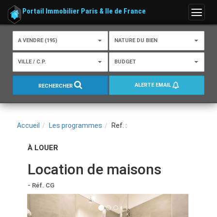
Portail Immobilier Paris & Ile de France
Menu
A VENDRE (195)
NATURE DU BIEN
VILLE / C.P.
BUDGET
ALERTE EMAIL
RECHERCHER
Accueil
Les programmes
Ref. :
À LOUER
Location de maisons
- Réf. CG