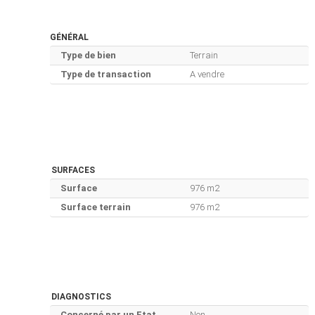
GÉNÉRAL
Type de bien
Terrain
Type de transaction
A vendre
SURFACES
Surface
976 m2
Surface terrain
976 m2
DIAGNOSTICS
Concerné par un Etat
Non