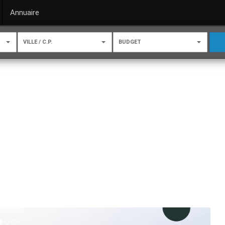
Annuaire
VILLE / C.P.
BUDGET