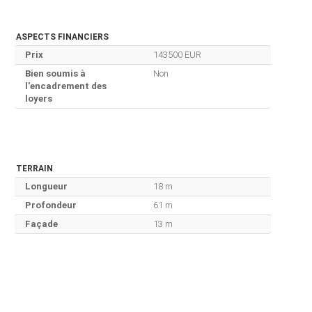
ASPECTS FINANCIERS
Prix
143500 EUR
Bien soumis à
Non
l'encadrement des
loyers
TERRAIN
Longueur
18 m
Profondeur
61 m
Façade
13 m