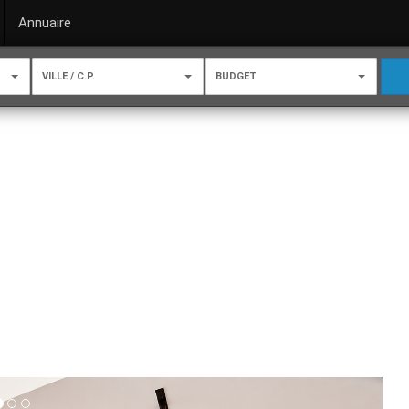
Annuaire
VILLE / C.P.
BUDGET