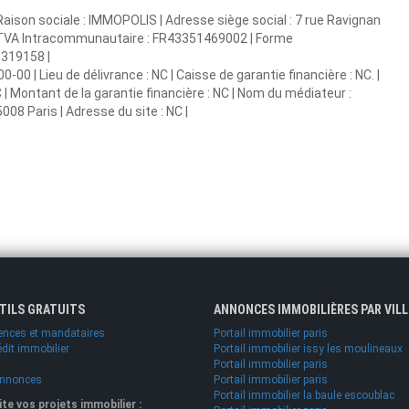
aison sociale : IMMOPOLIS | Adresse siège social : 7 rue Ravignan
ro TVA Intracommunautaire : FR43351469002 | Forme
1319158 |
0 | Lieu de délivrance : NC | Caisse de garantie financière : NC. |
 | Montant de la garantie financière : NC | Nom du médiateur :
08 Paris | Adresse du site : NC |
UTILS GRATUITS
ANNONCES IMMOBILIÈRES PAR VILL
ences et mandataires
Portail immobilier paris
édit immobilier
Portail immobilier issy les moulineaux
Portail immobilier paris
annonces
Portail immobilier paris
Portail immobilier la baule escoublac
lite vos projets immobilier :