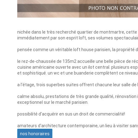
nichée dans le très recherché quartier de montmartre, cett
immédiatement par son esprit loft, ses volumes spectaculaires
pensée comme un véritable loft house parisien, la propriét
le rez-de-chaussée de 135m2 accueille une belle pièce de r
cuisine américaine ouverte avec un ilot central. plusieurs esp
et sophistiqué. un wc et une buanderie complètent ce niveau
a l'étage, trois superbes suites offrent chacune leur salle de b
calme absolu, prestations de très grande qualité, rénovation 
exceptionnel sur le marché parisien.
possibilité d'acquérir en sus un droit de commercialité!
amateurs d'architecture contemporaine, un lieu à visiter sans
nos honoraires