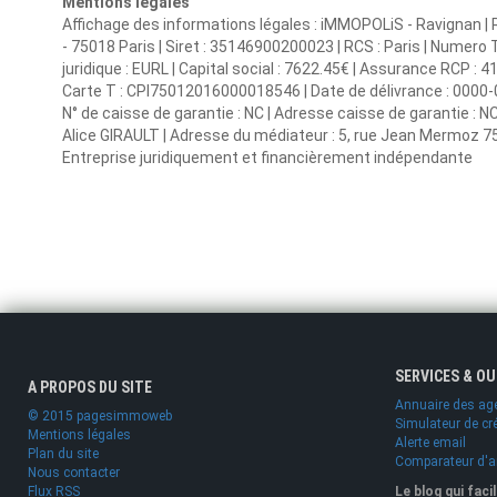
Mentions légales
Affichage des informations légales : iMMOPOLiS - Ravignan | R
- 75018 Paris | Siret : 35146900200023 | RCS : Paris | Nume
juridique : EURL | Capital social : 7622.45€ | Assurance RCP : 4
Carte T : CPI75012016000018546 | Date de délivrance : 0000-00-0
N° de caisse de garantie : NC | Adresse caisse de garantie : NC
Alice GIRAULT | Adresse du médiateur : 5, rue Jean Mermoz 750
Entreprise juridiquement et financièrement indépendante
SERVICES & O
A PROPOS DU SITE
Annuaire des ag
© 2015 pagesimmoweb
Simulateur de cr
Mentions légales
Alerte email
Plan du site
Comparateur d'
Nous contacter
Flux RSS
Le blog qui faci