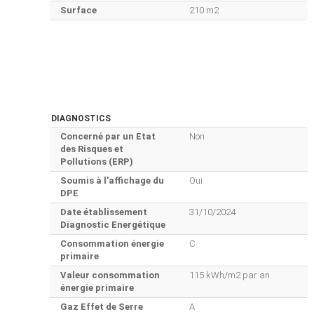
Surface
210 m2
DIAGNOSTICS
Concerné par un Etat
Non
des Risques et
Pollutions (ERP)
Soumis à l'affichage du
Oui
DPE
Date établissement
31/10/2024
Diagnostic Energétique
Consommation énergie
C
primaire
Valeur consommation
115 kWh/m2 par an
énergie primaire
Gaz Effet de Serre
A