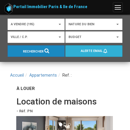
Portail Immobilier Paris & Ile de France
Menu
A VENDRE (195)
NATURE DU BIEN
VILLE / C.P.
BUDGET
ALERTE EMAIL
RECHERCHER
Accueil
Appartements
Ref. :
À LOUER
Location de maisons
- Réf. PN