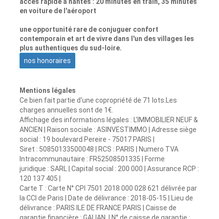
accès rapide à nantes : 20 minutes en train, 35 minutes
en voiture de l'aéroport
une opportunité rare de conjuguer confort
contemporain et art de vivre dans l'un des villages les
plus authentiques du sud-loire.
nos honoraires
Mentions légales
Ce bien fait partie d'une copropriété de 71 lots.Les
charges annuelles sont de 1€.
Affichage des informations légales : L'IMMOBILIER NEUF &
ANCIEN | Raison sociale : ASINVESTIMMO | Adresse siège
social : 19 boulevard Pereire - 75017 PARIS |
Siret : 50850133500048 | RCS : PARIS | Numero TVA
Intracommunautaire : FR52508501335 | Forme
juridique : SARL | Capital social : 200 000 | Assurance RCP :
120 137 405 |
Carte T : Carte N° CPI 7501 2018 000 028 621 délivrée par
la CCI de Paris | Date de délivrance : 2018-05-15 | Lieu de
délivrance : PARIS ILE DE FRANCE PARIS | Caisse de
garantie financière : GALIAN. | N° de caisse de garantie :