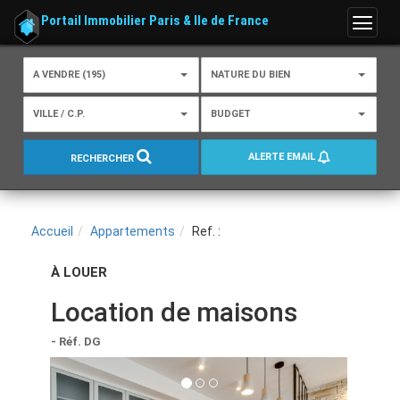
Portail Immobilier Paris & Ile de France
Menu
A VENDRE (195)
NATURE DU BIEN
VILLE / C.P.
BUDGET
ALERTE EMAIL
RECHERCHER
Accueil
Appartements
Ref. :
À LOUER
Location de maisons
- Réf. DG