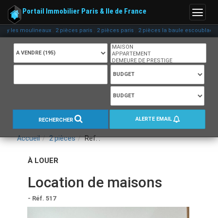
Portail Immobilier Paris & Ile de France
Menu
,
,
,
,
es moulineaux
2 pièces paris
2 pièces paris
2 pièces la baule escoublac
2 pièc
ALERTE EMAIL
RECHERCHER
Accueil
2 pièces
Ref. :
À LOUER
Location de maisons
- Réf. 517