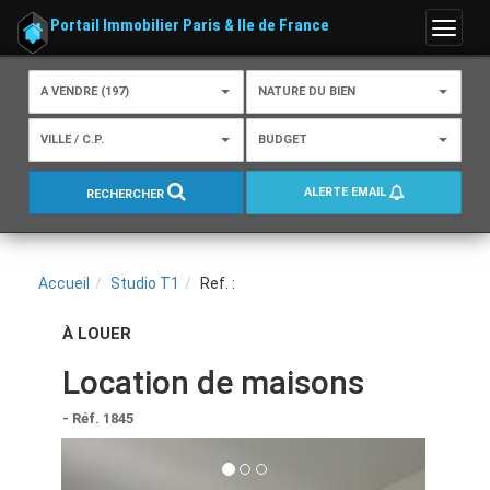
Portail Immobilier Paris & Ile de France
Menu
A VENDRE (197)
NATURE DU BIEN
VILLE / C.P.
BUDGET
ALERTE EMAIL
RECHERCHER
Accueil
Studio T1
Ref. :
À LOUER
Location de maisons
- Réf. 1845