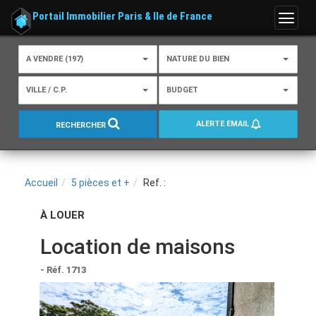
Portail Immobilier Paris & Ile de France
Menu
A VENDRE (197)
NATURE DU BIEN
VILLE / C.P.
BUDGET
ALERTE EMAIL
RECHERCHER
Accueil
5 pièces et +
Ref. :
À LOUER
Location de maisons
- Réf. 1713