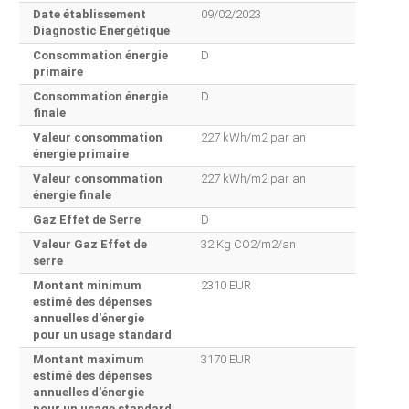
Date établissement
09/02/2023
Diagnostic Energétique
Consommation énergie
D
primaire
Consommation énergie
D
finale
Valeur consommation
227 kWh/m2 par an
énergie primaire
Valeur consommation
227 kWh/m2 par an
énergie finale
Gaz Effet de Serre
D
Valeur Gaz Effet de
32 Kg CO2/m2/an
serre
Montant minimum
2310 EUR
estimé des dépenses
annuelles d'énergie
pour un usage standard
Montant maximum
3170 EUR
estimé des dépenses
annuelles d'énergie
pour un usage standard