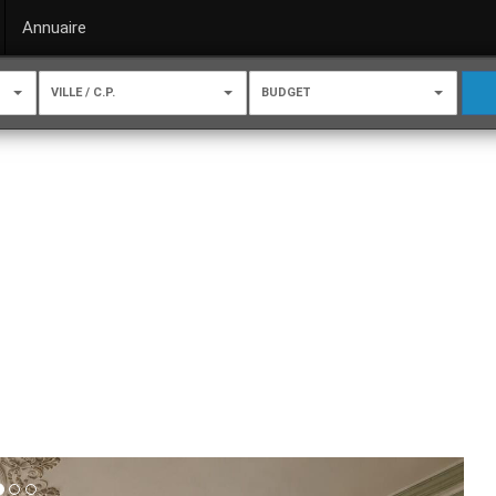
Annuaire
VILLE / C.P.
BUDGET