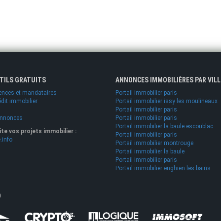
UTILS GRATUITS
ANNONCES IMMOBILIÈRES PAR VILL
ences et mandataires
Portail immobilier paris
édit immobilier
Portail immobilier issy les moulineaux
Portail immobilier paris
annonces
Portail immobilier paris
Portail immobilier la baule escoublac
lite vos projets immobilier :
Portail immobilier paris
.info
Portail immobilier montrouge
Portail immobilier la baule
Portail immobilier paris
Portail immobilier enghien les bains
O