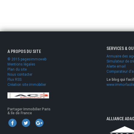
SERVICES & O
A PROPOS DU SITE
Annuaire des ag
© 2015 pagesimmoweb
Simulateur de cr
Mentions légales
Alerte email
Plan du site
Comparateur d'
Nous contacter
Flux RSS
Le blog qui faci
Création site immobilier
www.immo-facile
Partager Immobilier Paris
& Ile de France
ALLIANCE ADA