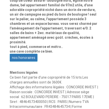
coup de coeur assuré ! boulogne nord, eglise notre
dame, bel appartement familial de 97m2 utile, d'une
adorable copropriété niché dans un écrin de verdure,
un air de campagne au pied du bois de boulogne ! seul
sur le palier, au calme, l'appartement possède 3
chambres et un espace bureau. vous serez charmé par
l'aménagement de l'appartement, traversant e/0. 2
salles de bains + 2wc. matériaux de qualité,
appartement aménagé avec goût. crèches, écoles à
proximité.
tout à pied, commerce et métro..
une cave complète ce bien.
nos honoraires
Mentions légales
Ce bien fait partie d'une copropriété de 15 lots.Les
charges annuelles sont de 3600€.
Affichage des informations légales : CONCORDE INVEST |
Raison sociale : CONCORDE INVEST | Adresse siège
social : 62 BOULEVARD PEREIRE - 75017 PARIS 17EME |
Siret : 48464573400050 | RCS : PARIS | Numero TVA
Intracommunautaire : FR43484645734 | Forme