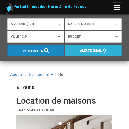
Portail Immobilier Paris & Ile de France
Menu
A VENDRE (197)
NATURE DU BIEN
VILLE / C.P.
BUDGET
ALERTE EMAIL
RECHERCHER
Accueil
5 pièces et +
Ref. :
À LOUER
Location de maisons
- Réf. 2341-LDL-9160