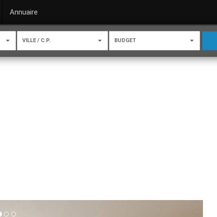
Annuaire
VILLE / C.P.
BUDGET