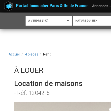
Portail Immobilier Paris & Ile de France
Annonces
A VENDRE (197)
NATURE DU BIEN
Accueil
4 pièces
Ref. :
À LOUER
Location de maisons
- Réf. 12042-5