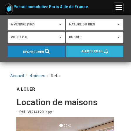
Portail Immobilier Paris & Ile de France
Menu
A VENDRE (197)
NATURE DU BIEN
VILLE / C.P.
BUDGET
ALERTE EMAIL
RECHERCHER
Accueil
4 pièces
Ref. :
À LOUER
Location de maisons
- Réf. VI214129-cpy