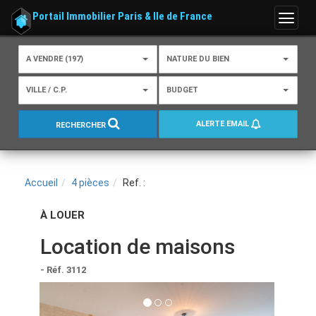
Portail Immobilier Paris & Ile de France
Menu
A VENDRE (197)
NATURE DU BIEN
VILLE / C.P.
BUDGET
ALERTE EMAIL
RECHERCHER
Accueil
4 pièces
Ref. :
À LOUER
Location de maisons
- Réf. 3112