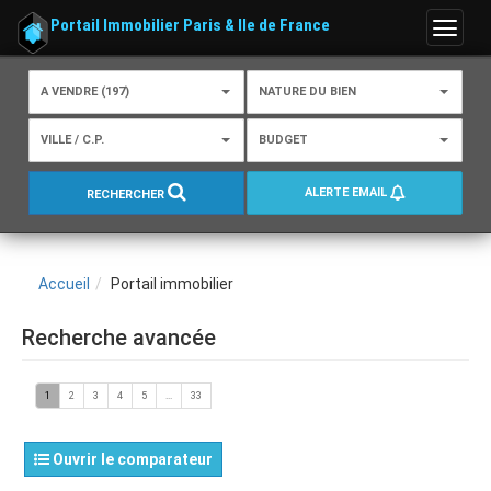
Portail Immobilier Paris & Ile de France
Menu
A VENDRE (197)
NATURE DU BIEN
VILLE / C.P.
BUDGET
ALERTE EMAIL
RECHERCHER
Accueil
Portail immobilier
Recherche avancée
1
2
3
4
5
...
33
Ouvrir le comparateur