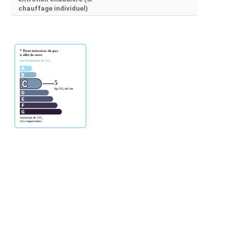
chauffage individuel)
annuelles sont de 2900€.
l-Malmaison | Raison sociale : DAVIDSON | Adresse siège
iret : 42180938500014 | RCS : Nanterre | Numero TVA
Capital social : 7 622 € | Assurance RCP : NC |
9-11-24 | Lieu de délivrance : 27 avenue de Friedland 75008 Paris |
e garantie : 8773964 | Adresse caisse de garantie : 1 Cours
tie financière : 110 000 | Nom du médiateur : medimmoconso |
ATOU | Adresse du site :
www.medimmoconso.fr
|