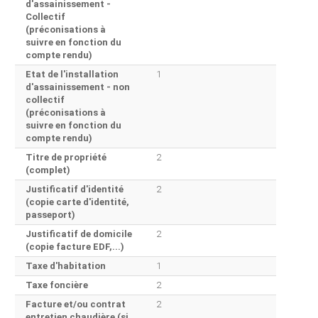
d'assainissement -
Collectif
(préconisations à
suivre en fonction du
compte rendu)
Etat de l'installation
1
d'assainissement - non
collectif
(préconisations à
suivre en fonction du
compte rendu)
Titre de propriété
2
(complet)
Justificatif d'identité
2
(copie carte d'identité,
passeport)
Justificatif de domicile
2
(copie facture EDF,...)
Taxe d'habitation
1
Taxe foncière
2
Facture et/ou contrat
2
entretien chaudière (si