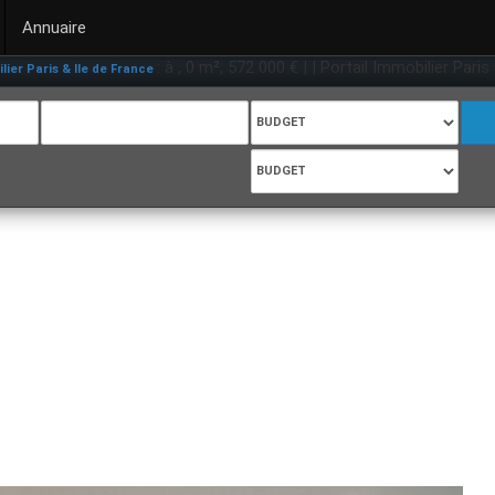
Annuaire
: à , 0 m², 572 000 € | | Portail Immobilier Paris & Ile de F
 Ile de France