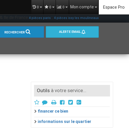
Mon compte
Espace Pro
0
0
0
rance
,
,
,
4 pièces paris
4 pièces issy les moulineaux
4 pièces paris
4 pièces pari
ALERTE EMAIL
RECHERCHER
Outils
à votre service...
financer ce bien
informations sur le quartier