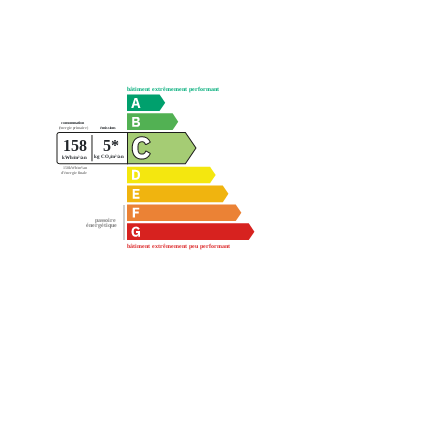
Mentions légales
Ce bien fait partie d'une copropriété de 63 lots.Les charges 
Affichage des informations légales : AGENCE PRINCIPALE Ruei
social : 144 avenue Paul Doumer - 92500 Rueil-Malmaison | S
Intracommunautaire : FR20421809385 | Forme juridique : SARL | 
Carte T : CPI 9201 2016 000 017 532 | Date de délivrance : 201
Caisse de garantie financière : ALLIANZ IARD. | N° de caisse d
Michelet 92076 Paris La Defence Cedex | Montant de la garan
Adresse du médiateur : 3, avenue Adrien Moisant – 78400 CH