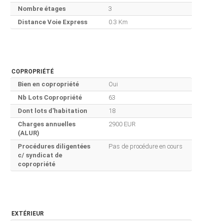
Nombre étages
3
Distance Voie Express
0.3 Km
COPROPRIÉTÉ
Bien en copropriété
Oui
Nb Lots Copropriété
63
Dont lots d'habitation
18
Charges annuelles
2900 EUR
(ALUR)
Procédures diligentées
Pas de procédure en cours
c/ syndicat de
copropriété
EXTÉRIEUR