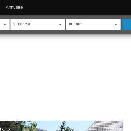
Annuaire
VILLE / C.P.
BUDGET