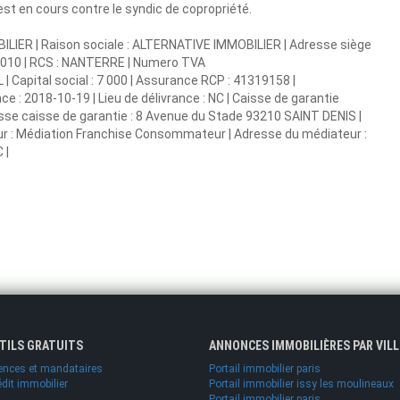
est en cours contre le syndic de copropriété.
ILIER | Raison sociale : ALTERNATIVE IMMOBILIER | Adresse siège
00010 | RCS : NANTERRE | Numero TVA
 Capital social : 7 000 | Assurance RCP : 41319158 |
 : 2018-10-19 | Lieu de délivrance : NC | Caisse de garantie
dresse caisse de garantie : 8 Avenue du Stade 93210 SAINT DENIS |
eur : Médiation Franchise Consommateur | Adresse du médiateur :
 |
UTILS GRATUITS
ANNONCES IMMOBILIÈRES PAR VILL
ences et mandataires
Portail immobilier paris
édit immobilier
Portail immobilier issy les moulineaux
Portail immobilier paris