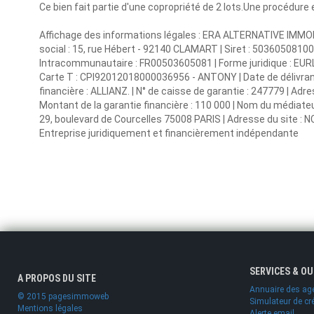
Ce bien fait partie d'une copropriété de 2 lots.Une procédure 
Affichage des informations légales : ERA ALTERNATIVE IMMOB
social : 15, rue Hébert - 92140 CLAMART | Siret : 503605081
Intracommunautaire : FR00503605081 | Forme juridique : EURL |
Carte T : CPI92012018000036956 - ANTONY | Date de délivrance
financière : ALLIANZ. | N° de caisse de garantie : 247779 | A
Montant de la garantie financière : 110 000 | Nom du médiat
29, boulevard de Courcelles 75008 PARIS | Adresse du site : NC
Entreprise juridiquement et financièrement indépendante
SERVICES & O
A PROPOS DU SITE
Annuaire des ag
© 2015 pagesimmoweb
Simulateur de cr
Mentions légales
Alerte email