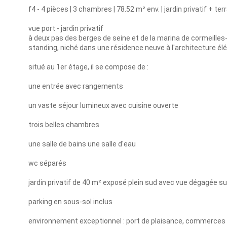
f4 - 4 pièces | 3 chambres | 78.52 m² env. | jardin privatif + te
vue port - jardin privatif
à deux pas des berges de seine et de la marina de cormeille
standing, niché dans une résidence neuve à l'architecture él
situé au 1er étage, il se compose de :
une entrée avec rangements
un vaste séjour lumineux avec cuisine ouverte
trois belles chambres
une salle de bains une salle d'eau
wc séparés
jardin privatif de 40 m² exposé plein sud avec vue dégagée sur
parking en sous-sol inclus
environnement exceptionnel : port de plaisance, commerces de