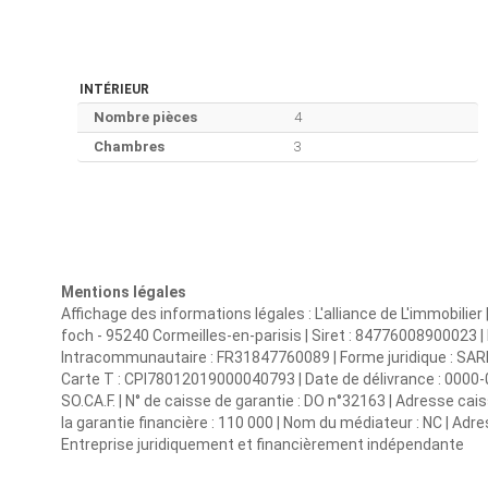
INTÉRIEUR
Nombre pièces
4
Chambres
3
Mentions légales
Affichage des informations légales : L'alliance de L'immobilie
foch - 95240 Cormeilles-en-parisis | Siret : 84776008900023
Intracommunautaire : FR31847760089 | Forme juridique : SARL |
Carte T : CPI78012019000040793 | Date de délivrance : 0000-00-
SO.CA.F. | N° de caisse de garantie : DO n°32163 | Adresse ca
la garantie financière : 110 000 | Nom du médiateur : NC | Adre
Entreprise juridiquement et financièrement indépendante