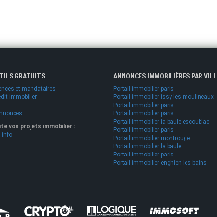
UTILS GRATUITS
ANNONCES IMMOBILIÈRES PAR VILL
ences et mandataires
Portail immobilier paris
édit immobilier
Portail immobilier issy les moulineaux
Portail immobilier paris
annonces
Portail immobilier paris
Portail immobilier la baule escoublac
lite vos projets immobilier :
Portail immobilier paris
.info
Portail immobilier montrouge
Portail immobilier la baule
Portail immobilier paris
Portail immobilier enghien les bains
O