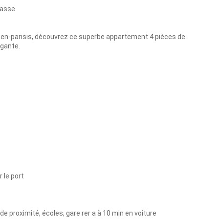
rrasse
s-en-parisis, découvrez ce superbe appartement 4 pièces de
égante.
 le port
 proximité, écoles, gare rer a à 10 min en voiture