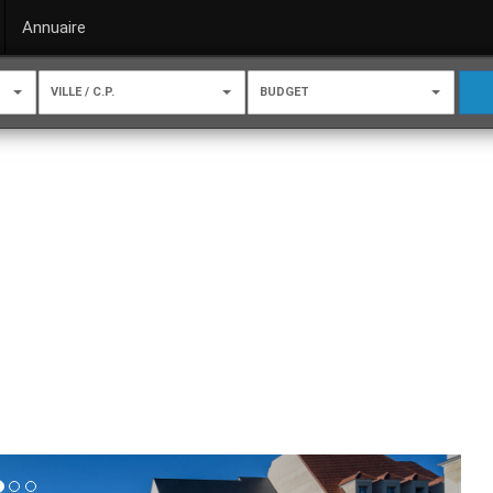
Annuaire
VILLE / C.P.
BUDGET