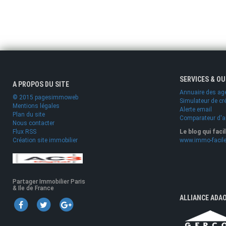
SERVICES & O
A PROPOS DU SITE
Annuaire des ag
© 2015 pagesimmoweb
Simulateur de cr
Mentions légales
Alerte email
Plan du site
Comparateur d'
Nous contacter
Flux RSS
Le blog qui faci
Création site immobilier
www.immo-facile
Partager Immobilier Paris
& Ile de France
ALLIANCE ADA