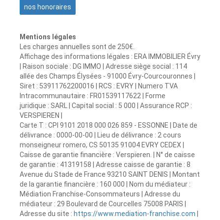
nos honoraires
Mentions légales
Les charges annuelles sont de 250€.
Affichage des informations légales : ERA IMMOBILIER Évry
| Raison sociale : DG IMMO | Adresse siège social : 114
allée des Champs Élysées - 91000 Évry-Courcouronnes |
Siret : 53911762200016 | RCS : EVRY | Numero TVA
Intracommunautaire : FR01539117622 | Forme
juridique : SARL | Capital social : 5 000 | Assurance RCP :
VERSPIEREN |
Carte T : CPI 9101 2018 000 026 859 - ESSONNE | Date de
délivrance : 0000-00-00 | Lieu de délivrance : 2 cours
monseigneur romero, CS 50135 91004 EVRY CEDEX |
Caisse de garantie financière : Verspieren. | N° de caisse
de garantie : 41319158 | Adresse caisse de garantie : 8
Avenue du Stade de France 93210 SAINT DENIS | Montant
de la garantie financière : 160 000 | Nom du médiateur :
Médiation Franchise-Consommateurs | Adresse du
médiateur : 29 Boulevard de Courcelles 75008 PARIS |
Adresse du site :
https://www.mediation-franchise.com
|