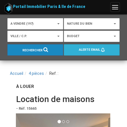
Portail Immobilier Paris & Ile de France
Menu
A VENDRE (197)
NATURE DU BIEN
VILLE / C.P.
BUDGET
ALERTE EMAIL
RECHERCHER
Accueil
4 pièces
Ref. :
À LOUER
Location de maisons
- Réf. 15665