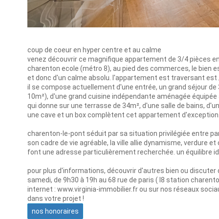
coup de coeur en hyper centre et au calme
venez découvrir ce magnifique appartement de 3/4 pièces en 
charenton ecole (métro 8), au pied des commerces, le bien e
et donc d'un calme absolu. l'appartement est traversant est /
il se compose actuellement d'une entrée, un grand séjour de
10m²), d'une grand cuisine indépendante aménagée équipée a
qui donne sur une terrasse de 34m², d'une salle de bains, d'u
une cave et un box complètent cet appartement d'exception
charenton-le-pont séduit par sa situation privilégiée entre pa
son cadre de vie agréable, la ville allie dynamisme, verdure 
font une adresse particulièrement recherchée. un équilibre idéa
pour plus d'informations, découvrir d'autres bien ou discuter d
samedi, de 9h30 à 19h au 68 rue de paris ( l8 station charen
internet : www.virginia-immobilier.fr ou sur nos réseaux soc
dans votre projet !
nos honoraires