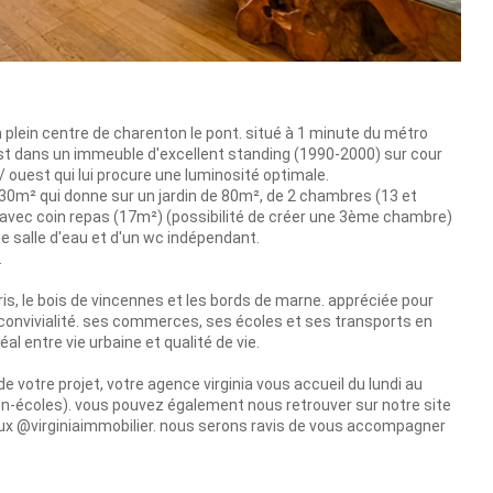
plein centre de charenton le pont. situé à 1 minute du métro
st dans un immeuble d'excellent standing (1990-2000) sur cour
 ouest qui lui procure une luminosité optimale.
 30m² qui donne sur un jardin de 80m², de 2 chambres (13 et
vec coin repas (17m²) (possibilité de créer une 3ème chambre)
ne salle d'eau et d'un wc indépendant.
.
ris, le bois de vincennes et les bords de marne. appréciée pour
et convivialité. ses commerces, ses écoles et ses transports en
l entre vie urbaine et qualité de vie.
e votre projet, votre agence virginia vous accueil du lundi au
ton-écoles). vous pouvez également nous retrouver sur notre site
iaux @virginiaimmobilier. nous serons ravis de vous accompagner