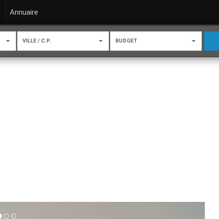
Annuaire
VILLE / C.P.
BUDGET