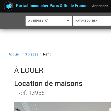
Portail Immobilier Paris & Ile de France
Annonces
A VENDRE (197)
NATURE DU BIEN
Accueil
3 pièces
Ref. :
À LOUER
Location de maisons
- Réf. 13955