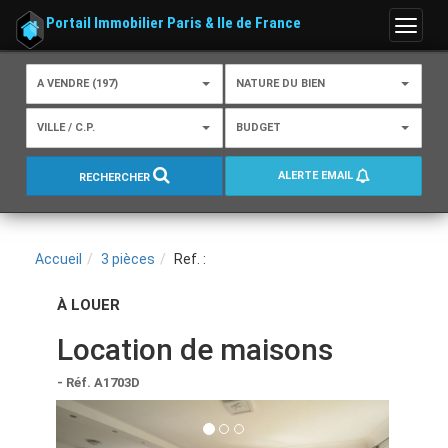
Portail Immobilier Paris & Ile de France
Menu
A VENDRE (197)
NATURE DU BIEN
VILLE / C.P.
BUDGET
ALERTE EMAIL
RECHERCHER
Accueil
3 pièces
Ref. :
À LOUER
Location de maisons
- Réf. A1703D