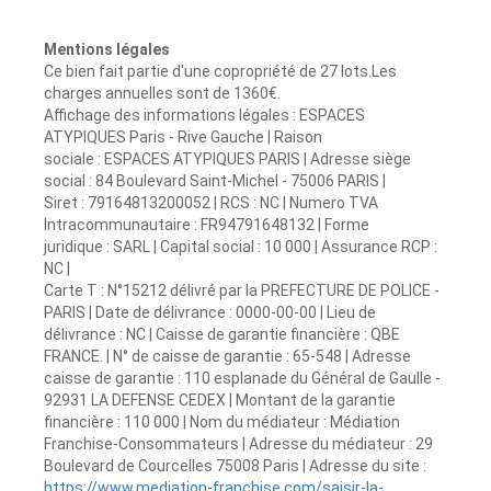
Mentions légales
Ce bien fait partie d'une copropriété de 27 lots.Les
charges annuelles sont de 1360€.
Affichage des informations légales : ESPACES
ATYPIQUES Paris - Rive Gauche | Raison
sociale : ESPACES ATYPIQUES PARIS | Adresse siège
social : 84 Boulevard Saint-Michel - 75006 PARIS |
Siret : 79164813200052 | RCS : NC | Numero TVA
Intracommunautaire : FR94791648132 | Forme
juridique : SARL | Capital social : 10 000 | Assurance RCP :
NC |
Carte T : N°15212 délivré par la PREFECTURE DE POLICE -
PARIS | Date de délivrance : 0000-00-00 | Lieu de
délivrance : NC | Caisse de garantie financière : QBE
FRANCE. | N° de caisse de garantie : 65-548 | Adresse
caisse de garantie : 110 esplanade du Général de Gaulle -
92931 LA DEFENSE CEDEX | Montant de la garantie
financière : 110 000 | Nom du médiateur : Médiation
Franchise-Consommateurs | Adresse du médiateur : 29
Boulevard de Courcelles 75008 Paris | Adresse du site :
https://www.mediation-franchise.com/saisir-la-