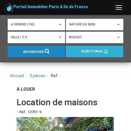
Portail Immobilier Paris & Ile de France
Menu
A VENDRE (195)
NATURE DU BIEN
VILLE / C.P.
BUDGET
ALERTE EMAIL
RECHERCHER
Accueil
3 pièces
Ref. :
À LOUER
Location de maisons
- Réf. 12751-6