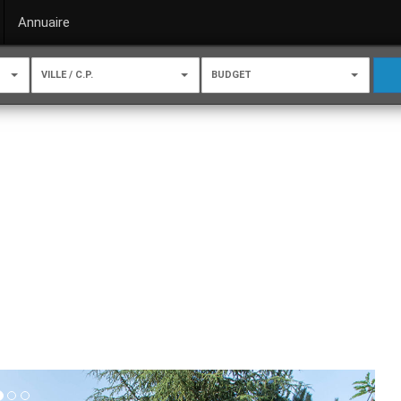
Annuaire
VILLE / C.P.
BUDGET