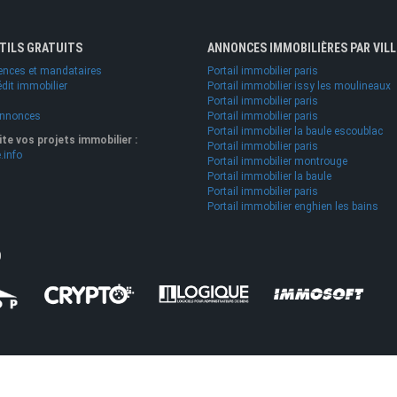
UTILS GRATUITS
ANNONCES IMMOBILIÈRES PAR VILL
ences et mandataires
Portail immobilier paris
édit immobilier
Portail immobilier issy les moulineaux
Portail immobilier paris
annonces
Portail immobilier paris
Portail immobilier la baule escoublac
lite vos projets immobilier :
Portail immobilier paris
.info
Portail immobilier montrouge
Portail immobilier la baule
Portail immobilier paris
Portail immobilier enghien les bains
O