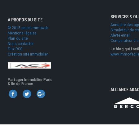
SERVICES & O
A PROPOS DU SITE
Annuaire des ag
© 2015 pagesimmoweb
Simulateur de cr
Mentions légales
Alerte email
Plan du site
Comparateur d'
Nous contacter
Flux RSS
Le blog qui faci
Création site immobilier
www.immo-facile
Partager Immobilier Paris
& Ile de France
ALLIANCE ADA