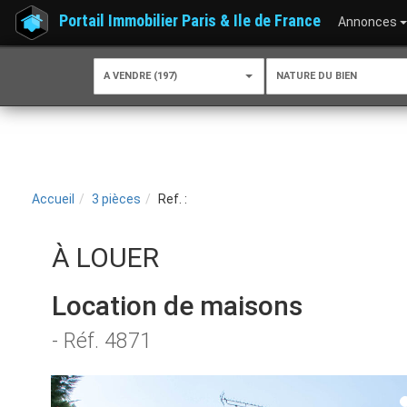
Portail Immobilier Paris & Ile de France
Annonces
A VENDRE (197)
NATURE DU BIEN
Accueil
3 pièces
Ref. :
À LOUER
Location de maisons
- Réf. 4871