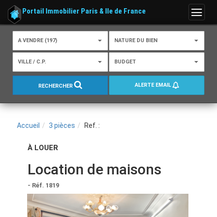
Portail Immobilier Paris & Ile de France
Menu
A VENDRE (197)
NATURE DU BIEN
VILLE / C.P.
BUDGET
ALERTE EMAIL
RECHERCHER
Accueil
3 pièces
Ref. :
À LOUER
Location de maisons
- Réf. 1819