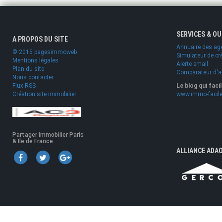
SERVICES & O
A PROPOS DU SITE
Annuaire des ag
© 2015 pagesimmoweb
Simulateur de cr
Mentions légales
Alerte email
Plan du site
Comparateur d'
Nous contacter
Flux RSS
Le blog qui faci
Création site immobilier
www.immo-facile
Partager Immobilier Paris
& Ile de France
ALLIANCE ADA