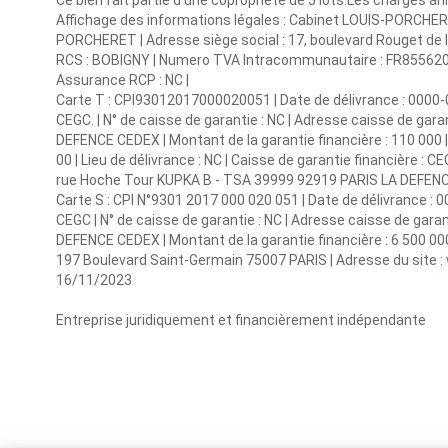
Ce bien fait partie d'une copropriété de 5 lots.Les charges a
Affichage des informations légales : Cabinet LOUIS-PORCHERE
PORCHERET | Adresse siège social : 17, boulevard Rouget de l
RCS : BOBIGNY | Numero TVA Intracommunautaire : FR8556203584
Assurance RCP : NC |
Carte T : CPI93012017000020051 | Date de délivrance : 0000-00-
CEGC. | N° de caisse de garantie : NC | Adresse caisse de ga
DEFENCE CEDEX | Montant de la garantie financière : 110 000 
00 | Lieu de délivrance : NC | Caisse de garantie financière : C
rue Hoche Tour KUPKA B - TSA 39999 92919 PARIS LA DEFENCE C
Carte S : CPI N°9301 2017 000 020 051 | Date de délivrance : 00
CEGC | N° de caisse de garantie : NC | Adresse caisse de gar
DEFENCE CEDEX | Montant de la garantie financière : 6 500 0
197 Boulevard Saint-Germain 75007 PARIS | Adresse du site :
16/11/2023
Entreprise juridiquement et financièrement indépendante