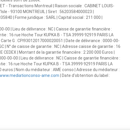
nnuelles sont de 2088€.
T - Transactions Montreuil | Raison sociale : CABINET LOUIS-
'Isle - 93100 MONTREUIL | Siret : 56203584000023 |
0 | Forme juridique : SARL | Capital social : 211 000 |
00 | Lieu de délivrance : NC | Caisse de garantie financière :
rantie : 16 rue Hoche Tour KUPKA B - TSA 39999 92919 PARIS LA
| Carte G : CPI93012017000020051 | Date de délivrance : 0000-00-
EGC | N° de caisse de garantie : NC | Adresse caisse de garantie : 16
EDEX | Montant de la garantie financière : 2 200 000 Euros |
00-00-00 | Lieu de délivrance : NC | Caisse de garantie financière :
antie : 16 rue Hoche Tour KUPKA B - TSA 39999 92919 PARIS LA
00 euros | Nom du médiateur : AME conso | Adresse du médiateur :
www.mediationconso-ame.com
| Date d'obtention du label :