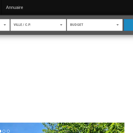
Annuaire
VILLE / C.P.
BUDGET