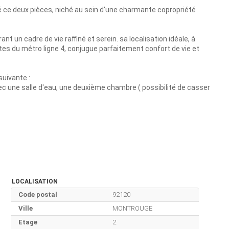
té ce deux pièces, niché au sein d'une charmante copropriété
ant un cadre de vie raffiné et serein. sa localisation idéale, à
s du métro ligne 4, conjugue parfaitement confort de vie et
uivante :
ec une salle d'eau, une deuxième chambre ( possibilité de casser
LOCALISATION
Code postal
92120
Ville
MONTROUGE
Etage
2