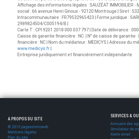
Affichage des informations légales : SAUZÉAT IMMOBILIER - 
social : 66 avenue Henri Ginoux - 92120 Montrouge | Siret :
Intracommunautaire : FR79532965423 | Forme juridique : SARL |
2989824504/C005194/B |
Carte T : CPI 9201 2018 000 037 797 | Date de délivrance : 000
Caisse de garantie financière : NC. | N° de caisse de garantie 
financière : NC | Nom du médiateur : MEDICYS | Adresse du méd
www.medicys.fr
|
Entreprise juridiquement et financièrement indépendante
SERVICES & O
A PROPOS DU SITE
Annuaire des ag
© 2015 pagesimmoweb
Simulateur de cr
Mentions légales
Alerte email
Plan du site