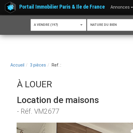
Portail Immobilier Paris & Ile de France
Annonces
A VENDRE (197)
NATURE DU BIEN
Accueil
3 pièces
Ref. :
À LOUER
Location de maisons
- Réf. VM2677