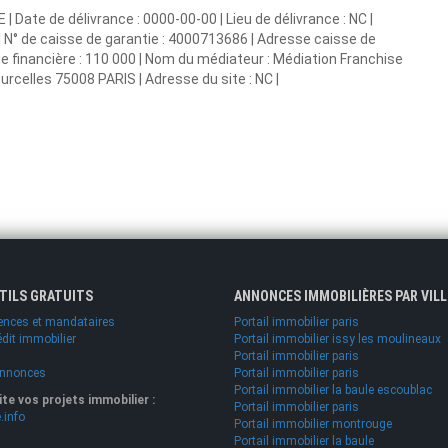
 Date de délivrance : 0000-00-00 | Lieu de délivrance : NC |
 N° de caisse de garantie : 4000713686 | Adresse caisse de
ie financière : 110 000 | Nom du médiateur : Médiation Franchise
celles 75008 PARIS | Adresse du site : NC |
UTILS GRATUITS
ANNONCES IMMOBILIÈRES PAR VILL
ences et mandataires
Portail immobilier paris
édit immobilier
Portail immobilier issy les moulineaux
Portail immobilier paris
annonces
Portail immobilier paris
Portail immobilier la baule escoublac
lite vos projets immobilier :
Portail immobilier paris
.info
Portail immobilier montrouge
Portail immobilier la baule