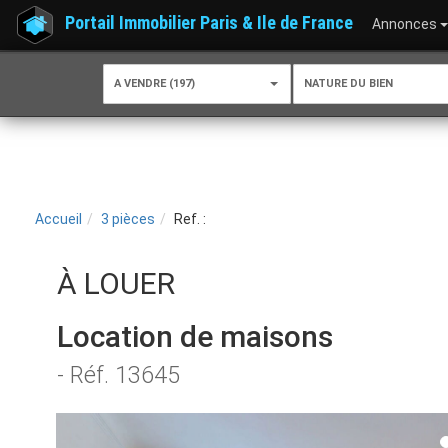
Portail Immobilier Paris & Ile de France
Annonces
A VENDRE (197)
NATURE DU BIEN
Accueil
3 pièces
Ref. :
À LOUER
Location de maisons
- Réf. 13645