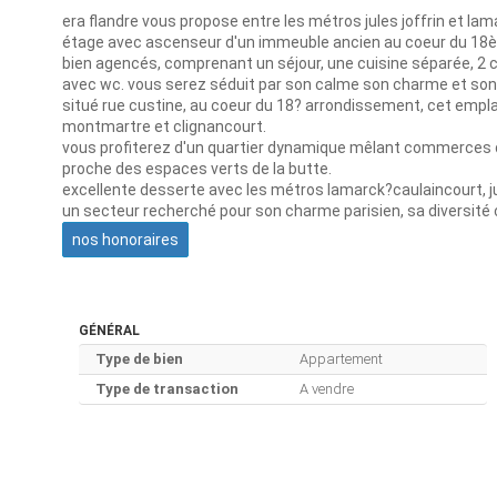
era flandre vous propose entre les métros jules joffrin et 
étage avec ascenseur d'un immeuble ancien au coeur du 18èm
bien agencés, comprenant un séjour, une cuisine séparée, 2
avec wc. vous serez séduit par son calme son charme et son
situé rue custine, au coeur du 18? arrondissement, cet empl
montmartre et clignancourt.
vous profiterez d'un quartier dynamique mêlant commerces de
proche des espaces verts de la butte.
excellente desserte avec les métros lamarck?caulaincourt, ju
un secteur recherché pour son charme parisien, sa diversité 
nos honoraires
GÉNÉRAL
Type de bien
Appartement
Type de transaction
A vendre