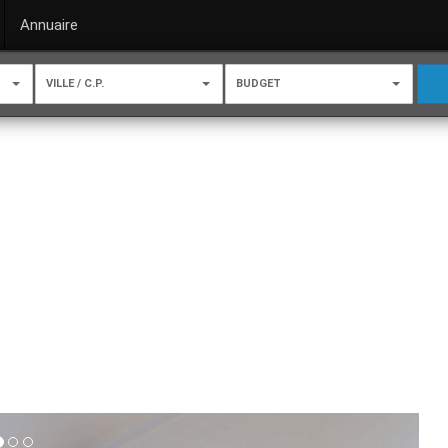
Annuaire
VILLE / C.P.
BUDGET