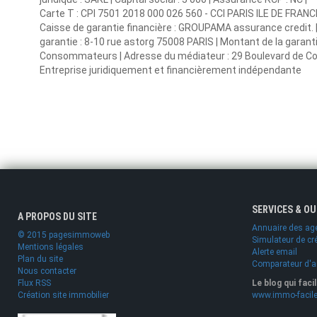
Carte T : CPI 7501 2018 000 026 560 - CCI PARIS ILE DE FRANCE |
Caisse de garantie financière : GROUPAMA assurance credit. |
garantie : 8-10 rue astorg 75008 PARIS | Montant de la garant
Consommateurs | Adresse du médiateur : 29 Boulevard de Cour
Entreprise juridiquement et financièrement indépendante
SERVICES & O
A PROPOS DU SITE
Annuaire des ag
© 2015 pagesimmoweb
Simulateur de cr
Mentions légales
Alerte email
Plan du site
Comparateur d'
Nous contacter
Flux RSS
Le blog qui faci
Création site immobilier
www.immo-facile