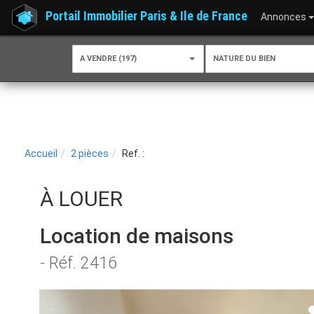
Portail Immobilier Paris & Ile de France
Annonces
A VENDRE (197)
NATURE DU BIEN
Accueil
2 pièces
Ref. :
À LOUER
Location de maisons
- Réf. 2416