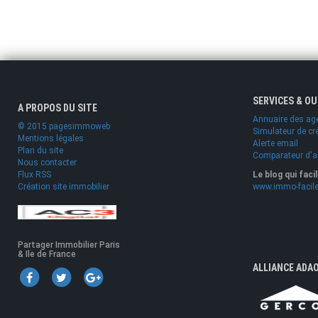
SERVICES & O
A PROPOS DU SITE
Annuaire des ag
© 2015 pagesimmoweb
Simulateur de cr
Mentions légales
Alerte email
Plan du site
Comparateur d'
Nous contacter
Flux RSS
Le blog qui faci
Création site immobilier
www.immo-facile
Partager Immobilier Paris
& Ile de France
ALLIANCE ADA