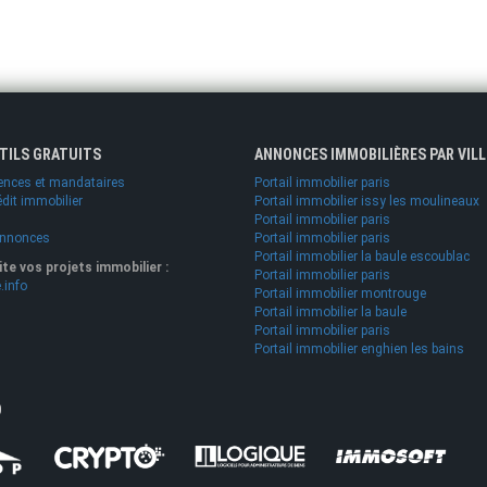
UTILS GRATUITS
ANNONCES IMMOBILIÈRES PAR VILL
ences et mandataires
Portail immobilier paris
édit immobilier
Portail immobilier issy les moulineaux
Portail immobilier paris
annonces
Portail immobilier paris
Portail immobilier la baule escoublac
lite vos projets immobilier :
Portail immobilier paris
.info
Portail immobilier montrouge
Portail immobilier la baule
Portail immobilier paris
Portail immobilier enghien les bains
O