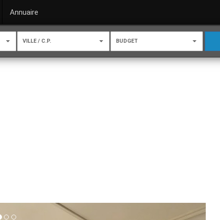
Annuaire
VILLE / C.P.
BUDGET