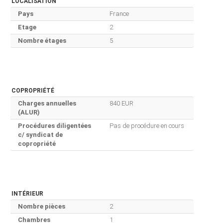
LOCALISATION
Pays
France
Etage
2
Nombre étages
5
COPROPRIÉTÉ
Charges annuelles
840 EUR
(ALUR)
Procédures diligentées
Pas de procédure en cours
c/ syndicat de
copropriété
INTÉRIEUR
Nombre pièces
2
Chambres
1