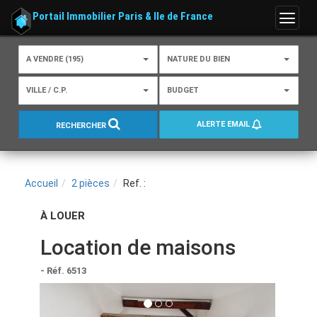
Portail Immobilier Paris & Ile de France
Menu
A VENDRE (195)
NATURE DU BIEN
VILLE / C.P.
BUDGET
ALERTE EMAIL
RECHERCHER
Accueil
2 pièces
Ref. :
À LOUER
Location de maisons
- Réf. 6513