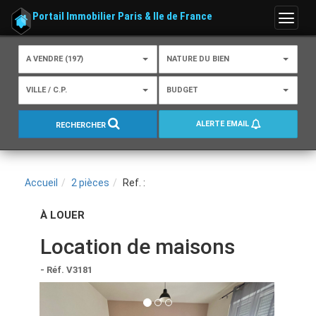
Portail Immobilier Paris & Ile de France
Menu
A VENDRE (197)
NATURE DU BIEN
VILLE / C.P.
BUDGET
ALERTE EMAIL
RECHERCHER
Accueil
2 pièces
Ref. :
À LOUER
Location de maisons
- Réf. V3181