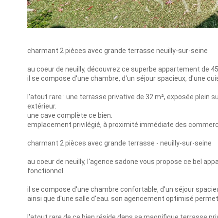
charmant 2 pièces avec grande terrasse neuilly-sur-seine
au coeur de neuilly, découvrez ce superbe appartement de 45
il se compose d'une chambre, d'un séjour spacieux, d'une cuisi
l'atout rare : une terrasse privative de 32 m², exposée plein 
extérieur.
une cave complète ce bien.
emplacement privilégié, à proximité immédiate des commerc
charmant 2 pièces avec grande terrasse - neuilly-sur-seine
au coeur de neuilly, l'agence sadone vous propose ce bel app
fonctionnel.
il se compose d'une chambre confortable, d'un séjour spacieux
ainsi que d'une salle d'eau. son agencement optimisé permet 
l'atout rare de ce bien réside dans sa magnifique terrasse pr