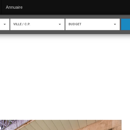
Annuaire
VILLE / C.P.
BUDGET