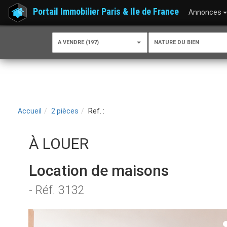
Portail Immobilier Paris & Ile de France
Annonces
A VENDRE (197)
NATURE DU BIEN
Accueil
2 pièces
Ref. :
À LOUER
Location de maisons
- Réf. 3132