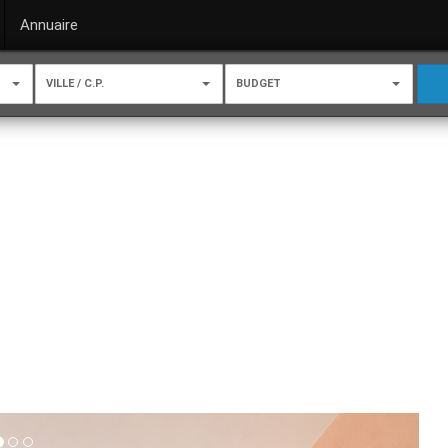
Annuaire
VILLE / C.P.
BUDGET