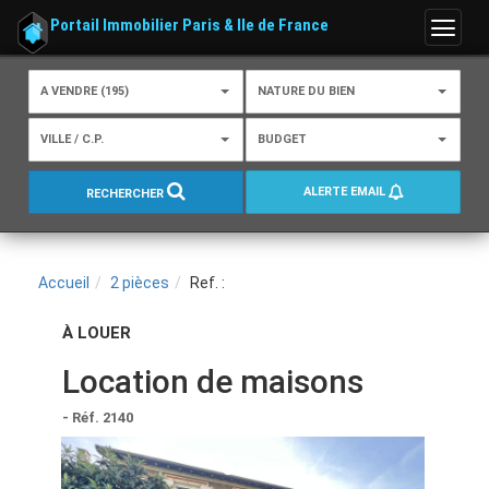
Portail Immobilier Paris & Ile de France
Menu
A VENDRE (195)
NATURE DU BIEN
VILLE / C.P.
BUDGET
ALERTE EMAIL
RECHERCHER
Accueil
2 pièces
Ref. :
À LOUER
Location de maisons
- Réf. 2140