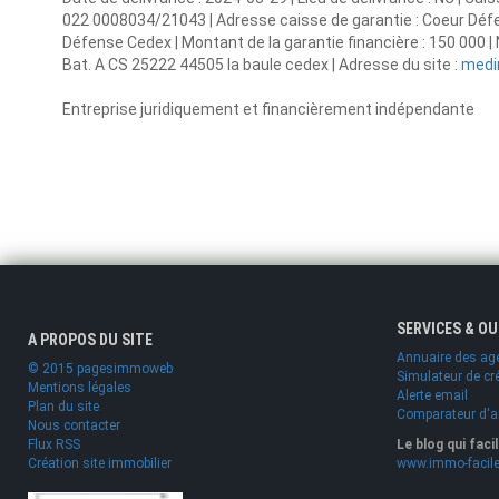
022 0008034/21043 | Adresse caisse de garantie : Coeur Déf
Défense Cedex | Montant de la garantie financière : 150 00
Bat. A CS 25222 44505 la baule cedex | Adresse du site :
medi
Entreprise juridiquement et financièrement indépendante
SERVICES & O
A PROPOS DU SITE
Annuaire des ag
© 2015 pagesimmoweb
Simulateur de cr
Mentions légales
Alerte email
Plan du site
Comparateur d'
Nous contacter
Flux RSS
Le blog qui faci
Création site immobilier
www.immo-facile