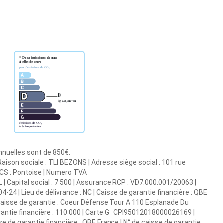
annuelles sont de 850€.
aison sociale : TLI BEZONS | Adresse siège social : 101 rue
RCS : Pontoise | Numero TVA
| Capital social : 7 500 | Assurance RCP : VD7.000.001/20063 |
24 | Lieu de délivrance : NC | Caisse de garantie financière : QBE
 caisse de garantie : Coeur Défense Tour A 110 Esplanade Du
antie financière : 110 000 | Carte G : CPI95012018000026169 |
se de garantie financière : QBE France | N° de caisse de garantie :