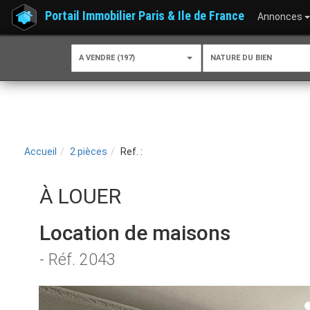
Portail Immobilier Paris & Ile de France
Annonces
A VENDRE (197)
NATURE DU BIEN
Accueil
2 pièces
Ref. :
À LOUER
Location de maisons
- Réf. 2043