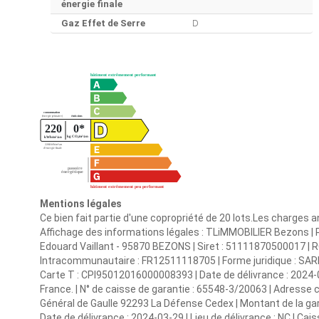
énergie finale
Gaz Effet de Serre
D
Mentions légales
Ce bien fait partie d'une copropriété de 20 lots.Les charges 
Affichage des informations légales : TLiMMOBILIER Bezons | R
Edouard Vaillant - 95870 BEZONS | Siret : 51111870500017 | 
Intracommunautaire : FR12511118705 | Forme juridique : SARL 
Carte T : CPI95012016000008393 | Date de délivrance : 2024-04-
France. | N° de caisse de garantie : 65548-3/20063 | Adresse
Général de Gaulle 92293 La Défense Cedex | Montant de la gar
Date de délivrance : 2024-03-29 | Lieu de délivrance : NC | Cais