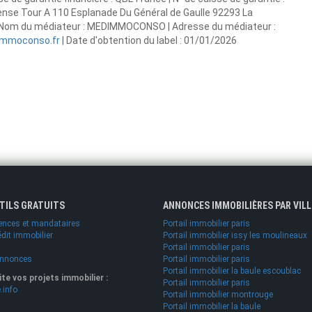
ense Tour A 110 Esplanade Du Général de Gaulle 92293 La
0 | Nom du médiateur : MEDIMMOCONSO | Adresse du médiateur :
mmoconso.fr
| Date d'obtention du label : 01/01/2026
UTILS GRATUITS
ANNONCES IMMOBILIÈRES PAR VILL
ences et mandataires
Portail immobilier paris
édit immobilier
Portail immobilier issy les moulineaux
Portail immobilier paris
annonces
Portail immobilier paris
Portail immobilier la baule escoublac
lite vos projets immobilier :
Portail immobilier paris
.info
Portail immobilier montrouge
Portail immobilier la baule