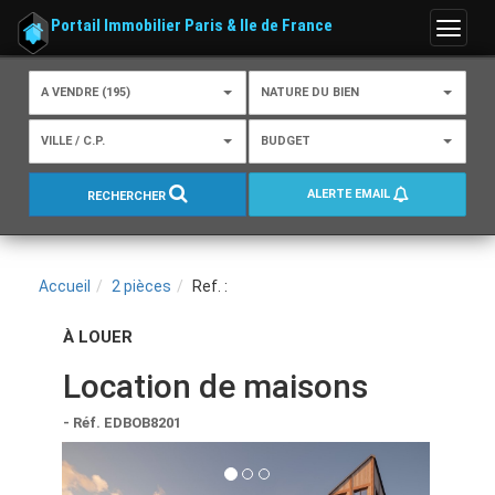
Portail Immobilier Paris & Ile de France
Menu
A VENDRE (195)
NATURE DU BIEN
VILLE / C.P.
BUDGET
ALERTE EMAIL
RECHERCHER
Accueil
2 pièces
Ref. :
À LOUER
Location de maisons
- Réf. EDBOB8201