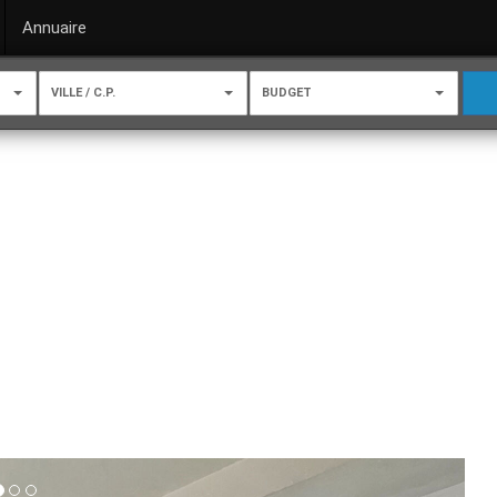
Annuaire
VILLE / C.P.
BUDGET