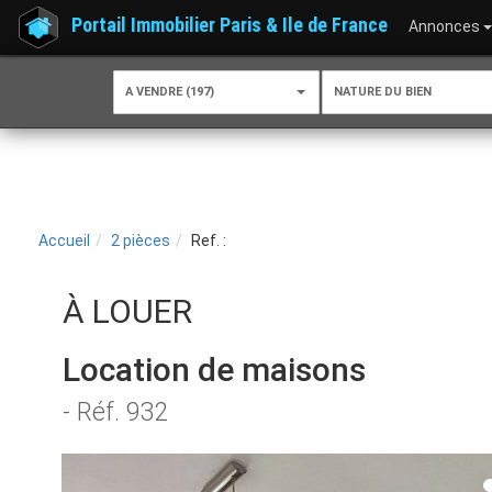
Portail Immobilier Paris & Ile de France
Annonces
A VENDRE (197)
NATURE DU BIEN
Accueil
2 pièces
Ref. :
À LOUER
Location de maisons
- Réf. 932