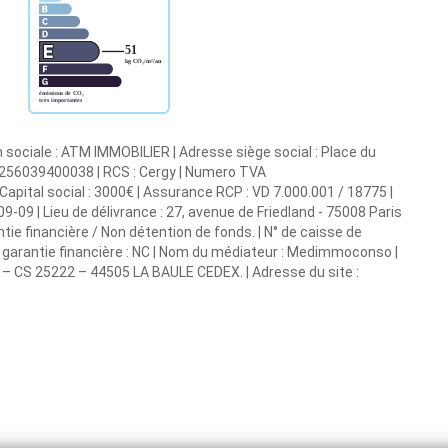
 sociale : ATM IMMOBILIER | Adresse siège social : Place du
50256039400038 | RCS : Cergy | Numero TVA
apital social : 3000€ | Assurance RCP : VD 7.000.001 / 18775 |
-09 | Lieu de délivrance : 27, avenue de Friedland - 75008 Paris
tie financière / Non détention de fonds. | N° de caisse de
la garantie financière : NC | Nom du médiateur : Medimmoconso |
 – CS 25222 – 44505 LA BAULE CEDEX. | Adresse du site :