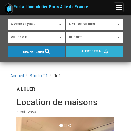
Portail Immobilier Paris & Ile de France
Menu
A VENDRE (195)
NATURE DU BIEN
VILLE / C.P.
BUDGET
ALERTE EMAIL
RECHERCHER
Accueil
Studio T1
Ref. :
À LOUER
Location de maisons
- Réf. 2853