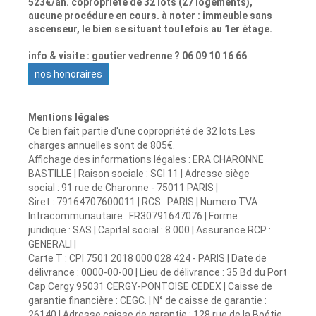
523€/an. copropriété de 32 lots (27 logements),
aucune procédure en cours. à noter : immeuble sans
ascenseur, le bien se situant toutefois au 1er étage.
info & visite : gautier vedrenne ? 06 09 10 16 66
nos honoraires
Mentions légales
Ce bien fait partie d'une copropriété de 32 lots.Les
charges annuelles sont de 805€.
Affichage des informations légales : ERA CHARONNE
BASTILLE | Raison sociale : SGI 11 | Adresse siège
social : 91 rue de Charonne - 75011 PARIS |
Siret : 79164707600011 | RCS : PARIS | Numero TVA
Intracommunautaire : FR30791647076 | Forme
juridique : SAS | Capital social : 8 000 | Assurance RCP :
GENERALI |
Carte T : CPI 7501 2018 000 028 424 - PARIS | Date de
délivrance : 0000-00-00 | Lieu de délivrance : 35 Bd du Port
Cap Cergy 95031 CERGY-PONTOISE CEDEX | Caisse de
garantie financière : CEGC. | N° de caisse de garantie :
26140 | Adresse caisse de garantie : 128 rue de la Boétie