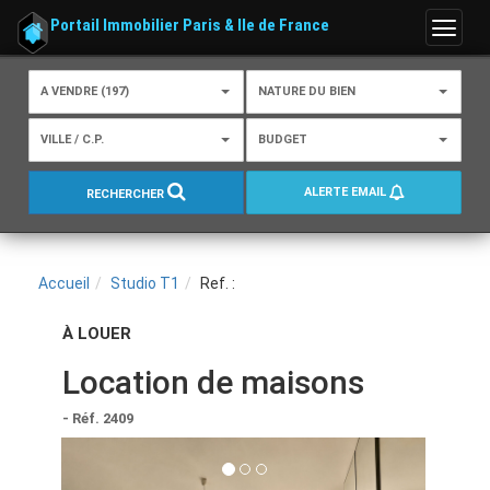
Portail Immobilier Paris & Ile de France
Menu
A VENDRE (197)
NATURE DU BIEN
VILLE / C.P.
BUDGET
ALERTE EMAIL
RECHERCHER
Accueil
Studio T1
Ref. :
À LOUER
Location de maisons
- Réf. 2409