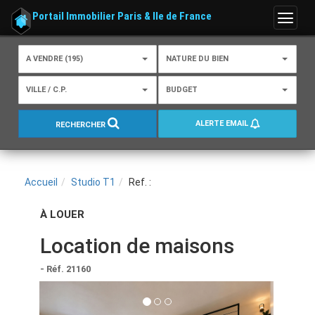
Portail Immobilier Paris & Ile de France
Menu
A VENDRE (195)
NATURE DU BIEN
VILLE / C.P.
BUDGET
ALERTE EMAIL
RECHERCHER
Accueil
Studio T1
Ref. :
À LOUER
Location de maisons
- Réf. 21160