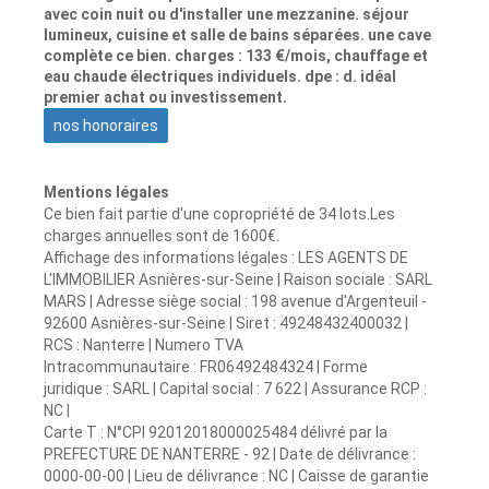
avec coin nuit ou d'installer une mezzanine. séjour
lumineux, cuisine et salle de bains séparées. une cave
complète ce bien. charges : 133 €/mois, chauffage et
eau chaude électriques individuels. dpe : d. idéal
premier achat ou investissement.
nos honoraires
Mentions légales
Ce bien fait partie d'une copropriété de 34 lots.Les
charges annuelles sont de 1600€.
Affichage des informations légales : LES AGENTS DE
L'IMMOBILIER Asnières-sur-Seine | Raison sociale : SARL
MARS | Adresse siège social : 198 avenue d'Argenteuil -
92600 Asnières-sur-Seine | Siret : 49248432400032 |
RCS : Nanterre | Numero TVA
Intracommunautaire : FR06492484324 | Forme
juridique : SARL | Capital social : 7 622 | Assurance RCP :
NC |
Carte T : N°CPI 92012018000025484 délivré par la
PREFECTURE DE NANTERRE - 92 | Date de délivrance :
0000-00-00 | Lieu de délivrance : NC | Caisse de garantie