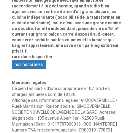
rénovation énergétique avec ravalement ite et
raccordement à la géothermie, grand studio bien
agencé avec son entrée dotée d'un grand placard, sa
cuisine indépendante ( possibilité de la transformer en
cuisine américaine), salle d'eau avec une grande cabine
de douche, toilette indépendant, pièce de vie de 18 m²
ouvrant sur grand balcon carrelé exposé sud-ouest.
vous serez séduits par les volumes et la lumière qui
baigne l'appartement. une cave et un parking extérieur
privatif.
rare dans le quartier.
nos honoraires
Mentions légales
Ce bien fait partie d'une copropriété de 107 lots.Les
charges annuelles sont de 1812€.
Affichage des informations légales : GIMCOVERMEILLE -
Rueil-Malmaison | Raison sociale : GIMCOVERMEILLE
SOCIETE NOUVELLE DE L'AGENCE DE LA GARE | Adresse
siège social : 105 avenue Albert 1er - 92500 Rueil-
Malmaison | Siret : 31917787900016 | RCS : NANTERRE |
Numero TVA Intracommunautaire : FR89319177879 |