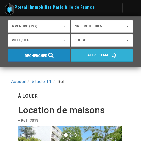
Portail Immobilier Paris & Ile de France
Menu
A VENDRE (197)
NATURE DU BIEN
VILLE / C.P.
BUDGET
ALERTE EMAIL
RECHERCHER
Accueil
Studio T1
Ref. :
À LOUER
Location de maisons
- Réf. 7375