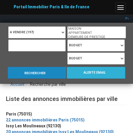
Portail Immobilier Paris & Ile de France
Menu
Porta
ALERTE EMAIL
RECHERCHER
Accueil
Recherche par ville
Liste des annonces immobilières par ville
Paris (75015)
22 annonces immobilières Paris (75015)
Issy Les Moulineaux (92130)
20 annonces immobilières Issy Les Moulineaux (92130)