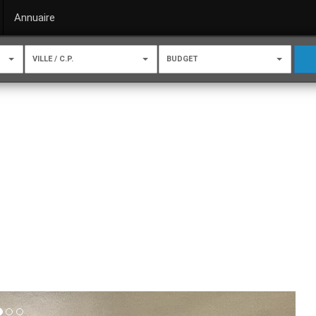
Annuaire
VILLE / C.P.
BUDGET