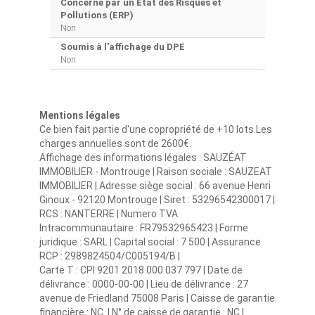
Concerné par un Etat des Risques et
Pollutions (ERP)
Non
Soumis à l'affichage du DPE
Non
Mentions légales
Ce bien fait partie d'une copropriété de +10 lots.Les
charges annuelles sont de 2600€.
Affichage des informations légales : SAUZÉAT
IMMOBILIER - Montrouge | Raison sociale : SAUZEAT
IMMOBILIER | Adresse siège social : 66 avenue Henri
Ginoux - 92120 Montrouge | Siret : 53296542300017 |
RCS : NANTERRE | Numero TVA
Intracommunautaire : FR79532965423 | Forme
juridique : SARL | Capital social : 7 500 | Assurance
RCP : 2989824504/C005194/B |
Carte T : CPI 9201 2018 000 037 797 | Date de
délivrance : 0000-00-00 | Lieu de délivrance : 27
avenue de Friedland 75008 Paris | Caisse de garantie
financière : NC. | N° de caisse de garantie : NC |