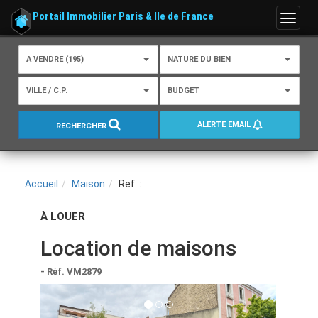
Portail Immobilier Paris & Ile de France
Menu
A VENDRE (195)
NATURE DU BIEN
VILLE / C.P.
BUDGET
ALERTE EMAIL
RECHERCHER
Accueil
Maison
Ref. :
À LOUER
Location de maisons
- Réf. VM2879