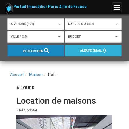
Portail Immobilier Paris & Ile de France
Menu
A VENDRE (197)
NATURE DU BIEN
VILLE / C.P.
BUDGET
ALERTE EMAIL
RECHERCHER
Accueil
Maison
Ref. :
À LOUER
Location de maisons
- Réf. 21384