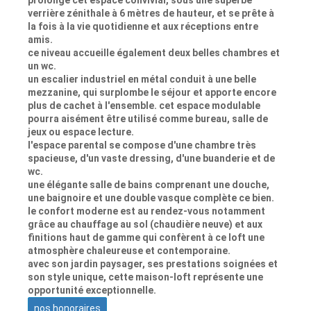
prolonge cet espace convivial, sous une superbe
verrière zénithale à 6 mètres de hauteur, et se prête à
la fois à la vie quotidienne et aux réceptions entre
amis.
ce niveau accueille également deux belles chambres et
un wc.
un escalier industriel en métal conduit à une belle
mezzanine, qui surplombe le séjour et apporte encore
plus de cachet à l'ensemble. cet espace modulable
pourra aisément être utilisé comme bureau, salle de
jeux ou espace lecture.
l'espace parental se compose d'une chambre très
spacieuse, d'un vaste dressing, d'une buanderie et de
wc.
une élégante salle de bains comprenant une douche,
une baignoire et une double vasque complète ce bien.
le confort moderne est au rendez-vous notamment
grâce au chauffage au sol (chaudière neuve) et aux
finitions haut de gamme qui confèrent à ce loft une
atmosphère chaleureuse et contemporaine.
avec son jardin paysager, ses prestations soignées et
son style unique, cette maison-loft représente une
opportunité exceptionnelle.
nos honoraires