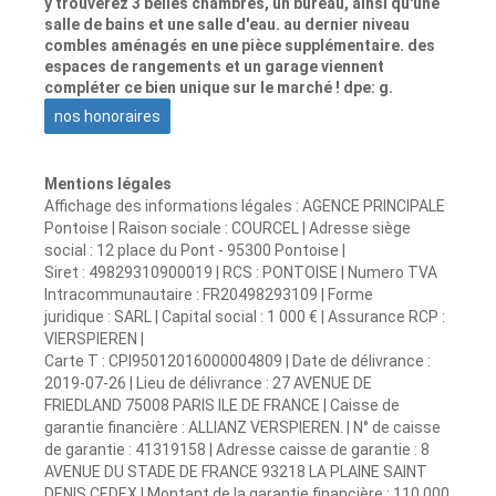
y trouverez 3 belles chambres, un bureau, ainsi qu'une
salle de bains et une salle d'eau. au dernier niveau
combles aménagés en une pièce supplémentaire. des
espaces de rangements et un garage viennent
compléter ce bien unique sur le marché ! dpe: g.
nos honoraires
Mentions légales
Affichage des informations légales : AGENCE PRINCIPALE
Pontoise | Raison sociale : COURCEL | Adresse siège
social : 12 place du Pont - 95300 Pontoise |
Siret : 49829310900019 | RCS : PONTOISE | Numero TVA
Intracommunautaire : FR20498293109 | Forme
juridique : SARL | Capital social : 1 000 € | Assurance RCP :
VIERSPIEREN |
Carte T : CPI95012016000004809 | Date de délivrance :
2019-07-26 | Lieu de délivrance : 27 AVENUE DE
FRIEDLAND 75008 PARIS ILE DE FRANCE | Caisse de
garantie financière : ALLIANZ VERSPIEREN. | N° de caisse
de garantie : 41319158 | Adresse caisse de garantie : 8
AVENUE DU STADE DE FRANCE 93218 LA PLAINE SAINT
DENIS CEDEX | Montant de la garantie financière : 110 000