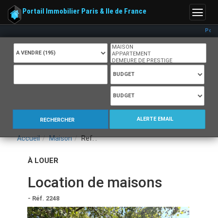
Portail Immobilier Paris & Ile de France
Menu
A VENDRE (195)
NATURE DU BIEN
VILLE / C.P.
BUDGET
ALERTE EMAIL
RECHERCHER
Accueil
Maison
Ref. :
À LOUER
Location de maisons
- Réf. 2248