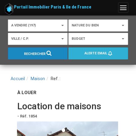
Portail Immobilier Paris & Ile de France
Menu
A VENDRE (197)
NATURE DU BIEN
VILLE / C.P.
BUDGET
ALERTE EMAIL
RECHERCHER
Accueil
Maison
Ref. :
À LOUER
Location de maisons
- Réf. 1854