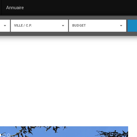
Annuaire
VILLE / C.P.
BUDGET