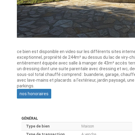
ce bien est disponible en video sur les différents sites inte
exceptionnel, propriété de 244m² au dessus du lac de viry-ch
entièrement équipée avec salle à manger de 43m² accès ter
un dressing dont une suite parentale avec dressing et wc, deux
sous-sol total chauffé comprend : buanderie, garage, chauffer
avec lave-mains et placards. a l'extérieur, jardin paysagé, un
parkings.
nos honoraires
GÉNÉRAL
Type de bien
Maison
Type de transaction
A vendre