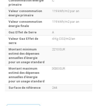
Consommation énergie
C
primaire
Valeur consommation
119 kWh/m2 par an
énergie primaire
Valeur consommation
119 kWh/m2 par an
énergie finale
Gaz Effet de Serre
A
Valeur Gaz Effet de
4 Kg CO2/m2/an
serre
Montant minimum
2210 EUR
estimé des dépenses
annuelles d'énergie
pour un usage standard
Montant maximum
3030 EUR
estimé des dépenses
annuelles d'énergie
pour un usage standard
Surface de référence
244